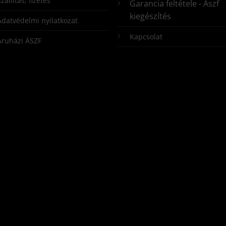
zállítás, fizetés
Garancia feltétele - Ászf
kiegészítés
Adatvédelmi nyilatkozat
Kapcsolat
Áruházi ÁSZF