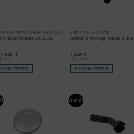
ARISTON ACO TERMÉKCSALÁD ALKATRÉSZEK
ARISTON ALKATRÉSZEK
ton lapos tömítés 60022835
Ariston biztonsági szelep 3 BAR
Original
Current
Ft
839
Ft
7 338
Ft
price
price
leten
Készleten
was:
is:
988 Ft.
839 Ft.
OSÁRBA TESZEM
KOSÁRBA TESZEM
ó!
Akció!