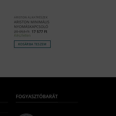
ARISTON ALKATRÉSZEK
ARISTON MINIMÁLIS
NYOMÁSKAPCSOLÓ
Original
Current
20 053
Ft
17 577
Ft
price
price
Készleten
was:
is:
20
17
KOSÁRBA TESZEM
053 Ft.
577 Ft.
FOGYASZTÓBARÁT