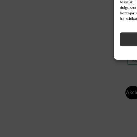
tesszük. 
dolgozzun
hozzájáru
funkciókat
ARIS
ARI
mech
ONE
3 9
Kész
K
Akci