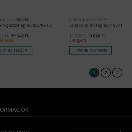
TON ALKATRÉSZEK
ARISTON ALKATRÉSZEK
ton gázszelep 60002799-02
Ariston töltőcsap 65119771
Original
Current
Original
Current
325
Ft
39 942
Ft
11 553
Ft
9 820
Ft
price
price
price
price
elésre
Elfogyott
was:
is:
was:
is:
46
39
11
9
OSÁRBA TESZEM
TOVÁBB OLVASOM
325 Ft.
942 Ft.
553 Ft.
820 Ft.
1
2
FORMÁCIÓK