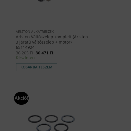
ARISTON ALKATRÉSZEK
Ariston Váltószelep komplett (Ariston
3 járatú váltószelep + motor)
65114924
Original
Current
36 205
Ft
30 471
Ft
price
price
Készleten
was:
is:
36
30
KOSÁRBA TESZEM
205 Ft.
471 Ft.
Akció!