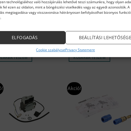
Ezen technológiákhoz való hozzájárulás lehetővé teszi számunkra, hogy olyan ada
k fel ezen az oldalon, mint a böngészési viselkedés vagy az egyedi azonosítók. A
lás megtagadása vagy visszavonása hátrányosan befolyásolhat bizonyos funkció
.
TON ALKATRÉSZEK
ARISTON ALKATRÉSZEK
STON, Nyomáskapcsoló
Ariston váltószelep motor 6511
anika, FLOW METER CAP, CLAS
ELFOGADÁS
BEÁLLÍTÁSI LEHETŐSÉG
, GENUS ONE 65114919
Original
Current
Original
Current
84
Ft
3 387
Ft
22 030
Ft
18 989
Ft
price
price
price
price
leten
Rendelésre
Cookie szabályzat
Privacy Statement
was:
is:
was:
is:
3
3
22
18
OSÁRBA TESZEM
KOSÁRBA TESZEM
984 Ft.
387 Ft.
030 Ft.
989 Ft.
ó!
Akció!