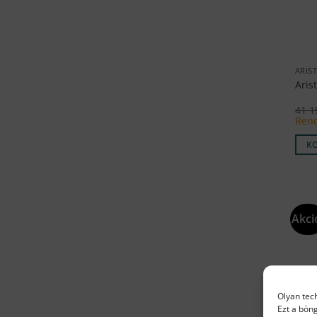
ARIS
Aris
41 
Rend
K
Akci
Olyan tec
Ezt a bön