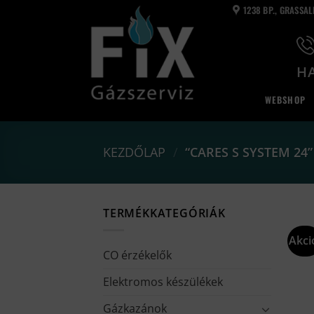
Skip
1238 BP., GRASSA
to
content
HA
WEBSHOP
KEZDŐLAP
/
“CARES S SYSTEM 24
TERMÉKKATEGÓRIÁK
Akci
CO érzékelők
Elektromos készülékek
Gázkazánok