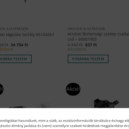
TON ALKATRÉSZEK
ARISTON ALKATRÉSZEK
Ariston Biztonsági szelep csatl
ton tágulási tartály 65104261
cső – 60001955
Original
Current
Original
Current
155
Ft
34 794
Ft
1 137
Ft
837
Ft
price
price
price
price
elésre
Készleten
was:
is:
was:
is:
41
34
1
837 Ft.
OSÁRBA TESZEM
KOSÁRBA TESZEM
155 Ft.
794 Ft.
137 Ft.
ó!
Akció!
hnológiákat használunk, mint a sütik, az eszközinformációk tárolására és/vagy el
gészési élmény javítása és (nem) személyre szabott hirdetések megjelenítése é