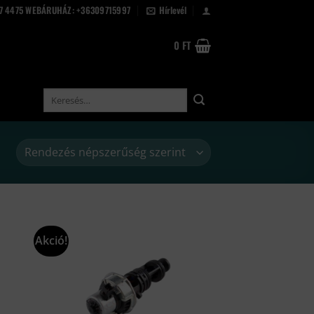
67 4475 WEBÁRUHÁZ: +36309715997
Hírlevél
0
FT
Keresés
a
következőre:
Akció!