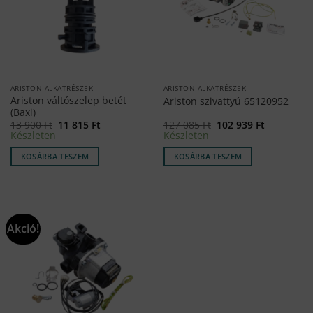
ARISTON ALKATRÉSZEK
ARISTON ALKATRÉSZEK
Ariston váltószelep betét
Ariston szivattyú 65120952
(Baxi)
Original
Current
Original
Current
13 900
Ft
11 815
Ft
127 085
Ft
102 939
Ft
price
price
price
price
Készleten
Készleten
was:
is:
was:
is:
13
11
127
102
KOSÁRBA TESZEM
KOSÁRBA TESZEM
900 Ft.
815 Ft.
085 Ft.
939 Ft.
Akció!