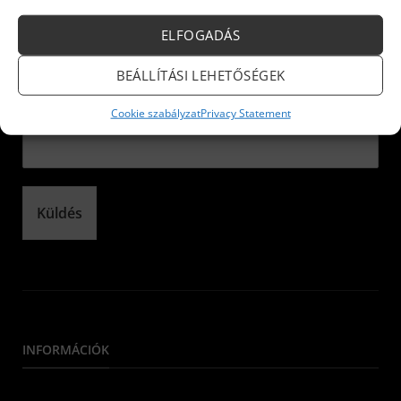
Iratkozzon fel hírlevelünkre!
ELFOGADÁS
Név:
*
BEÁLLÍTÁSI LEHETŐSÉGEK
Cookie szabályzat
Privacy Statement
E-mail:
*
Küldés
INFORMÁCIÓK