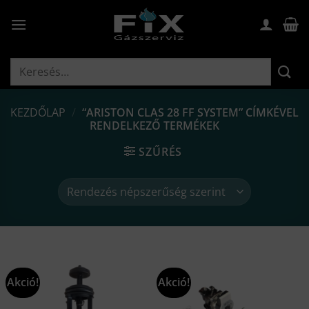
Skip
to
content
Keresés
a
következőre:
KEZDŐLAP
/
“ARISTON CLAS 28 FF SYSTEM” CÍMKÉVEL
RENDELKEZŐ TERMÉKEK
SZŰRÉS
Akció!
Akció!