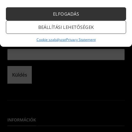
Iratkozzon fel hírlevelünkre!
ELFOGADÁS
Név:
*
BEÁLLÍTÁSI LEHETŐSÉGEK
Cookie szabályzat
Privacy Statement
E-mail:
*
Küldés
INFORMÁCIÓK