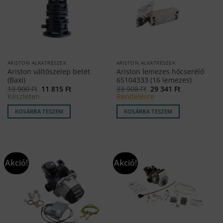
ARISTON ALKATRÉSZEK
ARISTON ALKATRÉSZEK
Ariston váltószelep betét
Ariston lemezes hőcserélő
(Baxi)
65104333 (16 lemezes)
Original
Current
Original
Current
13 900
Ft
11 815
Ft
33 908
Ft
29 341
Ft
price
price
price
price
Készleten
Rendelésre
was:
is:
was:
is:
13
11
33
29
KOSÁRBA TESZEM
KOSÁRBA TESZEM
900 Ft.
815 Ft.
908 Ft.
341 Ft.
Akció!
Akció!