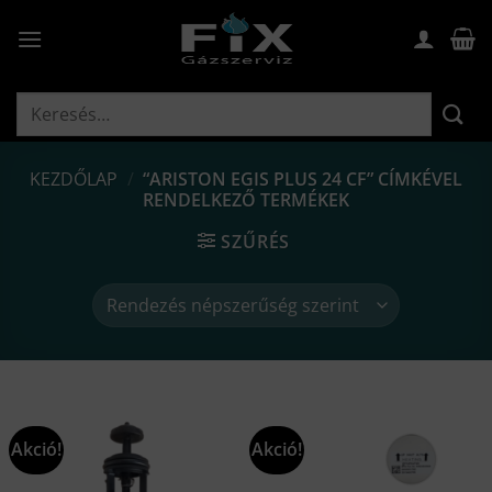
Skip
to
content
Keresés
a
következőre:
KEZDŐLAP
/
“ARISTON EGIS PLUS 24 CF” CÍMKÉVEL
RENDELKEZŐ TERMÉKEK
SZŰRÉS
Akció!
Akció!