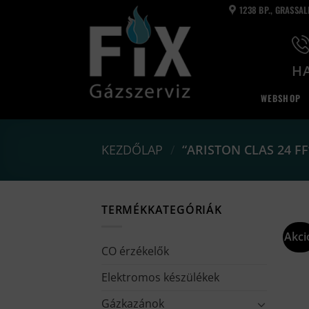
Skip
1238 BP., GRASSA
to
content
HA
WEBSHOP
KEZDŐLAP
/
“ARISTON CLAS 24 F
TERMÉKKATEGÓRIÁK
Akci
CO érzékelők
Elektromos készülékek
Gázkazánok