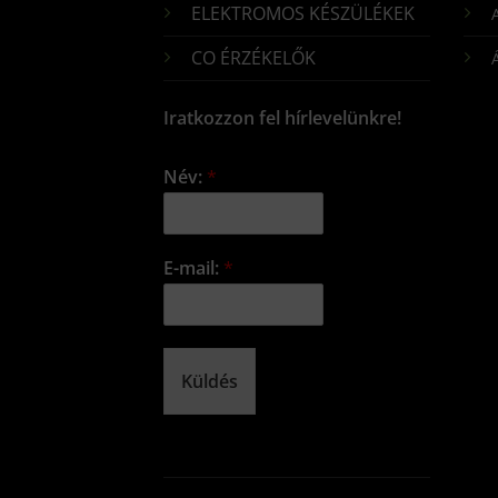
ELEKTROMOS KÉSZÜLÉKEK
CO ÉRZÉKELŐK
Iratkozzon fel hírlevelünkre!
Név:
*
E-mail:
*
Küldés