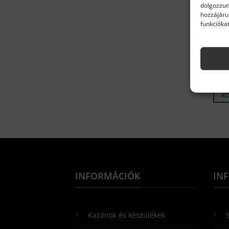
dolgozzun
hozzájáru
funkciókat
ARIS
Aris
dug
2 6
Kész
K
INFORMÁCIÓK
IN
Kazánok és készülékek
S