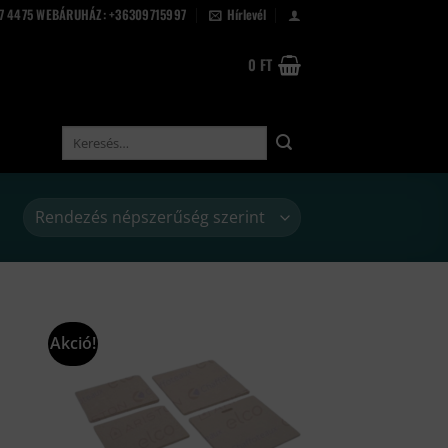
67 4475 WEBÁRUHÁZ: +36309715997
Hírlevél
0
FT
Keresés
a
következőre:
Akció!