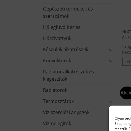
Gépészeti termékek és
szerszámok
Hőlégfúvó bérlés
ARIS
Aris
Hőszivattyúk
13 
Készülék alkatrészek
Kész
Konvektorok
K
Radiátor alkatrészek és
kiegészítők
Radiátorok
Akci
Termosztátok
Víz szerelési anyagok
Olyan tec
Vízmelegítők
Ezt a bön
tesszük. 