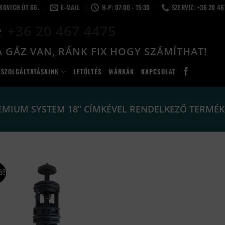
LKOVICH ÚT 66.
E-MAIL
H-P: 07:00 - 15:30
SZERVIZ: +36 20 4
+36 20 467 4475
 GÁZ VAN, RÁNK FIX HOGY SZÁMÍTHAT!
SZOLGÁLTATÁSAINK
LETÖLTÉS
MÁRKÁK
KAPCSOLAT
EMIUM SYSTEM 18” CÍMKÉVEL RENDELKEZŐ TERMÉK
ó!