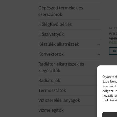
Gépészeti termékek és
szerszámok
Hőlégfúvó bérlés
ARIS
Aris
Hőszivattyúk
13 
Kész
Készülék alkatrészek
K
Konvektorok
Radiátor alkatrészek és
kiegészítők
Olyan tec
Radiátorok
Ezt a bön
tesszük. 
Termosztátok
dolgozzun
hozzájáru
Víz szerelési anyagok
funkciókat
Vízmelegítők