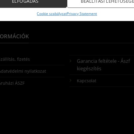
ELFOGADÁS
BEÁLLÍTÁSI LEHETŐSÉG
Cookie szabályzat
Privacy Statement
FORMÁCIÓK
zállítás, fizetés
Garancia feltétele - Ászf
kiegészítés
Adatvédelmi nyilatkozat
Kapcsolat
Áruházi ÁSZF