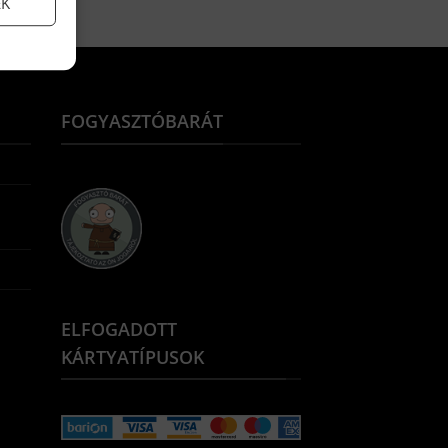
EK
FOGYASZTÓBARÁT
ELFOGADOTT
KÁRTYATÍPUSOK