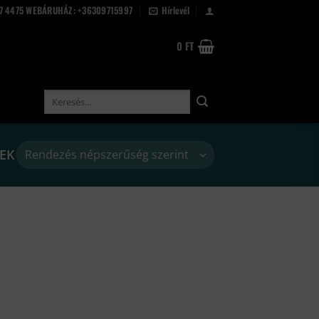
67 4475 WEBÁRUHÁZ: +36309715997
Hírlevél
0
FT
Keresés
a
következőre:
EK