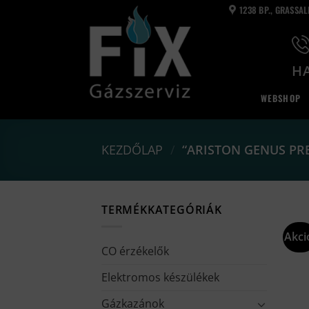
Skip
1238 BP., GRASSA
to
content
HA
WEBSHOP
KEZDŐLAP
/
“ARISTON GENUS PR
TERMÉKKATEGÓRIÁK
Akci
CO érzékelők
Elektromos készülékek
Gázkazánok