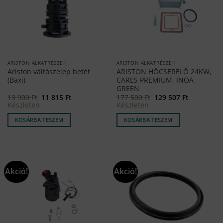
ARISTON ALKATRÉSZEK
ARISTON ALKATRÉSZEK
Ariston váltószelep betét
ARISTON HŐCSERÉLŐ 24KW,
(Baxi)
CARES PREMIUM, INOA
GREEN
Original
Current
Original
Current
13 900
Ft
11 815
Ft
177 500
Ft
129 507
Ft
price
price
price
price
Készleten
Készleten
was:
is:
was:
is:
13
11
177
129
KOSÁRBA TESZEM
KOSÁRBA TESZEM
900 Ft.
815 Ft.
500 Ft.
507 Ft.
Akció!
Akció!