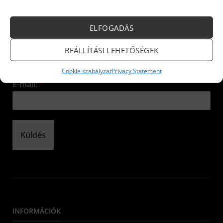
Iratkozzon fel hírlevelünkre!
ELFOGADÁS
Név:
*
BEÁLLÍTÁSI LEHETŐSÉGEK
Cookie szabályzat
Privacy Statement
E-mail:
*
Küldés
INFORMÁCIÓK