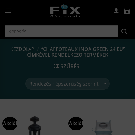
Skip
to
content
Keresés
a
következőre:
KEZDŐLAP
/
“CHAFFOTEAUX INOA GREEN 24 EU”
CÍMKÉVEL RENDELKEZŐ TERMÉKEK
SZŰRÉS
Akció!
Akció!