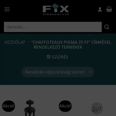
Skip
to
content
Keresés
a
következőre:
KEZDŐLAP
/
“CHAFFOTEAUX PIGMA 25 FF” CÍMKÉVEL
RENDELKEZŐ TERMÉKEK
SZŰRÉS
Akció!
Akció!