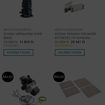
ARISTON ALKATRÉSZEK
ARISTON ALKATRÉSZEK
Ariston váltószelep betét
Ariston lemezes hőcserélő
(Baxi)
65104333 (16 lemezes)
Original
Current
Original
Current
13 900
Ft
11 815
Ft
33 908
Ft
29 341
Ft
price
price
price
price
Készleten
Rendelésre
was:
is:
was:
is:
13
11
33
29
KOSÁRBA TESZEM
KOSÁRBA TESZEM
900 Ft.
815 Ft.
908 Ft.
341 Ft.
Akció!
Akció!