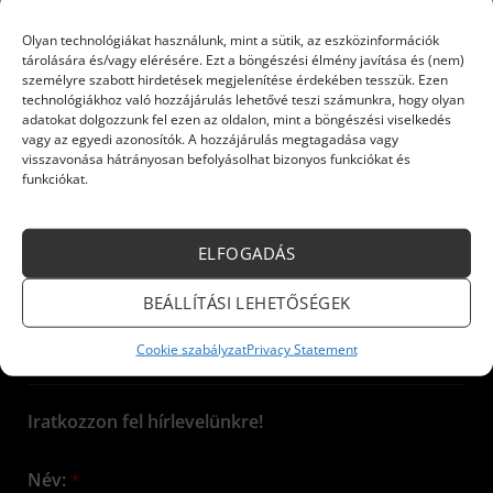
Original
Current
Original
Current
6 800
Ft
5 780
Ft
127 085
Ft
102 939
Ft
price
price
price
price
Készleten
Készleten
Olyan technológiákat használunk, mint a sütik, az eszközinformációk
was:
is:
was:
is:
6
5
127
102
tárolására és/vagy elérésére. Ezt a böngészési élmény javítása és (nem)
KOSÁRBA TESZEM
KOSÁRBA TESZEM
800 Ft.
780 Ft.
085 Ft.
939 Ft.
személyre szabott hirdetések megjelenítése érdekében tesszük. Ezen
technológiákhoz való hozzájárulás lehetővé teszi számunkra, hogy olyan
adatokat dolgozzunk fel ezen az oldalon, mint a böngészési viselkedés
vagy az egyedi azonosítók. A hozzájárulás megtagadása vagy
visszavonása hátrányosan befolyásolhat bizonyos funkciókat és
funkciókat.
INFORMÁCIÓK
ELFOGADÁS
Kazánok és készülékek
BEÁLLÍTÁSI LEHETŐSÉGEK
ELEKTROMOS KÉSZÜLÉKEK
Cookie szabályzat
Privacy Statement
CO ÉRZÉKELŐK
Iratkozzon fel hírlevelünkre!
Név:
*