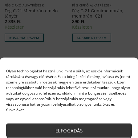
FÉG CIRKÓ ALKATRÉSZEK
FÉG CIRKÓ ALKATRÉSZEK
Fég C-21 Membrán emelő
Fég C-21 Gumimembrán,
tányér
membrán, C21
2 335
Ft
890
Ft
Készleten
Készleten
KOSÁRBA TESZEM
KOSÁRBA TESZEM
Olyan technológiákat használunk, mint a sütik, az eszközinformációk
tárolására és/vagy elérésére. Ezt a böngészési élmény javítása és (nem)
személyre szabott hirdetések megjelenítése érdekében tesszük. Ezen
technológiákhoz való hozzájárulás lehetővé teszi számunkra, hogy olyan
adatokat dolgozzunk fel ezen az oldalon, mint a böngészési viselkedés
vagy az egyedi azonosítók. A hozzájárulás megtagadása vagy
visszavonása hátrányosan befolyásolhat bizonyos funkciókat és
funkciókat.
FÉG CIRKÓ ALKATRÉSZEK
FÉG ALKATRÉSZEK
C-21 Termoelem csavaros
Fég Stemco rugó (nagy)
ELFOGADÁS
3 349
Ft
990
Ft
Készleten
Készleten