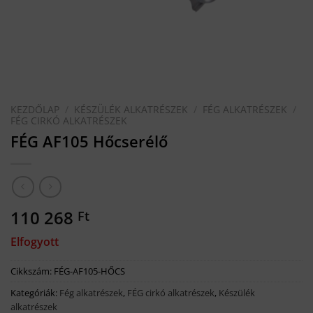
KEZDŐLAP
/
KÉSZÜLÉK ALKATRÉSZEK
/
FÉG ALKATRÉSZEK
/
FÉG CIRKÓ ALKATRÉSZEK
FÉG AF105 Hőcserélő
110 268
Ft
Elfogyott
Cikkszám:
FÉG-AF105-HŐCS
Kategóriák:
Fég alkatrészek
,
FÉG cirkó alkatrészek
,
Készülék
alkatrészek