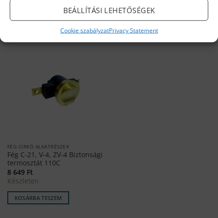
BEÁLLÍTÁSI LEHETŐSÉGEK
KOSÁRBA TESZEM
KOSÁRBA TESZEM
Cookie szabályzat
Privacy Statement
FÉG CIRKÓ ALKATRÉSZEK
Fég C-21, V-4, ZV-4 Biztonsági
termosztát 110C
8 649
Ft
Készleten
KOSÁRBA TESZEM