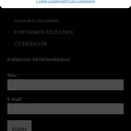
Cookie szabályzat
Privacy Statement
Kazánok és készülékek
ELEKTROMOS KÉSZÜLÉKEK
CO ÉRZÉKELŐK
Iratkozzon fel hírlevelünkre!
Név:
*
E-mail:
*
Küldés