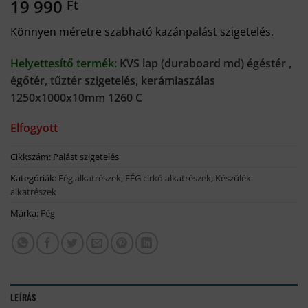
19 990
Ft
Könnyen méretre szabható kazánpalást szigetelés.
Helyettesítő termék:
KVS lap (duraboard md) égéstér ,
égőtér, tűztér szigetelés, kerámiaszálas
1250x1000x10mm 1260 C
Elfogyott
Cikkszám:
Palást szigetelés
Kategóriák:
Fég alkatrészek
,
FÉG cirkó alkatrészek
,
Készülék
alkatrészek
Márka:
Fég
LEÍRÁS