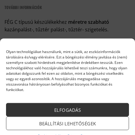
TOVÁBBI INFORMÁCIÓK
FÉG C típusú készülékekhez
méretre szabható
kazánpalást-, tűztér palást-, tűztér- szigetelés.
Kazán karbantartáshoz, tisztításához vagy cseréjéhez
kérje szerviz szolgáltatásunkat. Keressen bizalommal
Olyan technológiákat használunk, mint a sütik, az eszközinformációk
tárolására és/vagy elérésére. Ezt a böngészési élmény javítása és (nem)
elérhetőségeinken
itt
.
személyre szabott hirdetések megjelenítése érdekében tesszük. Ezen
technológiákhoz való hozzájárulás lehetővé teszi számunkra, hogy olyan
Helyettesítő termék:
KVS lap (duraboard md) égéstér ,
adatokat dolgozzunk fel ezen az oldalon, mint a böngészési viselkedés
égőtér, tűztér szigetelés, kerámiaszálas
vagy az egyedi azonosítók. A hozzájárulás megtagadása vagy
1250x1000x10mm 1260 C
visszavonása hátrányosan befolyásolhat bizonyos funkciókat és
funkciókat.
ELFOGADÁS
BEÁLLÍTÁSI LEHETŐSÉGEK
INFORMÁCIÓK