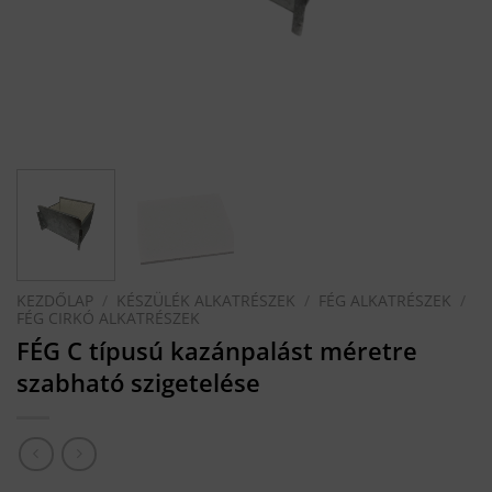
KEZDŐLAP
/
KÉSZÜLÉK ALKATRÉSZEK
/
FÉG ALKATRÉSZEK
/
FÉG CIRKÓ ALKATRÉSZEK
FÉG C típusú kazánpalást méretre
szabható szigetelése