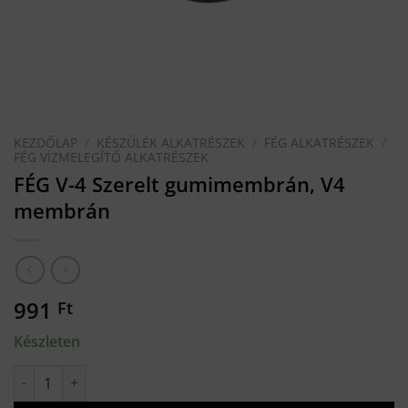
KEZDŐLAP
/
KÉSZÜLÉK ALKATRÉSZEK
/
FÉG ALKATRÉSZEK
/
FÉG VÍZMELEGÍTŐ ALKATRÉSZEK
FÉG V-4 Szerelt gumimembrán, V4
membrán
991
Ft
Készleten
FÉG V-4 Szerelt gumimembrán, V4 membrán mennyiség