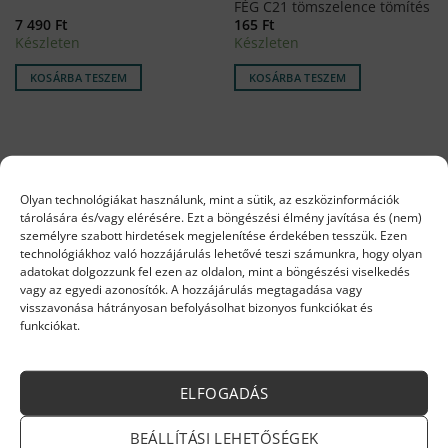
FÉG C21 tömszelence tömítés
7 490
Ft
165
Ft
Készleten
Készleten
KOSÁRBA TESZEM
KOSÁRBA TESZEM
Olyan technológiákat használunk, mint a sütik, az eszközinformációk
tárolására és/vagy elérésére. Ezt a böngészési élmény javítása és (nem)
személyre szabott hirdetések megjelenítése érdekében tesszük. Ezen
technológiákhoz való hozzájárulás lehetővé teszi számunkra, hogy olyan
adatokat dolgozzunk fel ezen az oldalon, mint a böngészési viselkedés
vagy az egyedi azonosítók. A hozzájárulás megtagadása vagy
visszavonása hátrányosan befolyásolhat bizonyos funkciókat és
funkciókat.
FÉG VÍZMELEGÍTŐ ALKATRÉSZEK
FÉG VÍZMELEGÍTŐ ALKATRÉSZEK
FÉG V-4 Tömszelence rúddal
Fég V-4 Kazántest
2 354
Ft
78 990
Ft
ELFOGADÁS
Készleten
Készleten
BEÁLLÍTÁSI LEHETŐSÉGEK
KOSÁRBA TESZEM
KOSÁRBA TESZEM