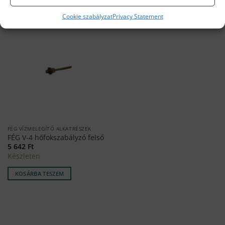
Cookie szabályzat
Privacy Statement
FÉG VÍZMELEGÍTŐ ALKATRÉSZEK
FÉG V-4 hőfokszabályzó felső
5 642
Ft
Készleten
KOSÁRBA TESZEM