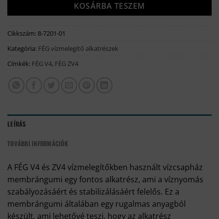
KOSÁRBA TESZEM
Cikkszám:
8-7201-01
Kategória:
FÉG vízmelegítő alkatrészek
Címkék:
FÉG V4
,
FÉG ZV4
LEÍRÁS
TOVÁBBI INFORMÁCIÓK
A FÉG V4 és ZV4 vízmelegítőkben használt vízcsapház
membrángumi egy fontos alkatrész, ami a víznyomás
szabályozásáért és stabilizálásáért felelős. Ez a
membrángumi általában egy rugalmas anyagból
készült, ami lehetővé teszi, hogy az alkatrész