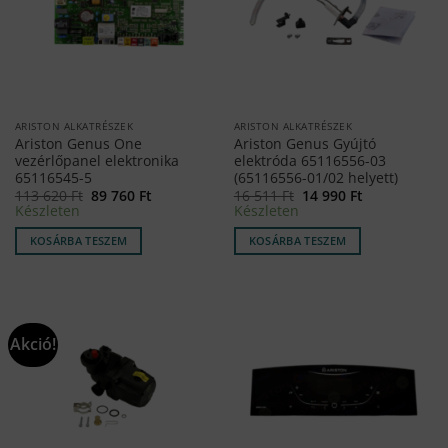
ARISTON ALKATRÉSZEK
ARISTON ALKATRÉSZEK
Ariston Genus One
Ariston Genus Gyújtó
vezérlőpanel elektronika
elektróda 65116556-03
65116545-5
(65116556-01/02 helyett)
Original
Current
Original
Current
113 620
Ft
89 760
Ft
16 511
Ft
14 990
Ft
price
price
price
price
Készleten
Készleten
was:
is:
was:
is:
113
89
16
14
KOSÁRBA TESZEM
KOSÁRBA TESZEM
620 Ft.
760 Ft.
511 Ft.
990 Ft.
Akció!