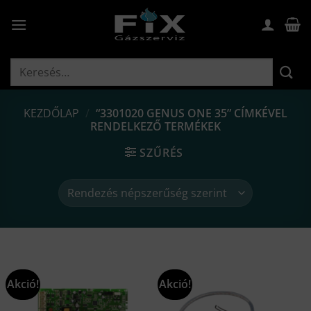
Skip
to
content
Keresés
a
következőre:
KEZDŐLAP
/
“3301020 GENUS ONE 35” CÍMKÉVEL
RENDELKEZŐ TERMÉKEK
SZŰRÉS
Akció!
Akció!