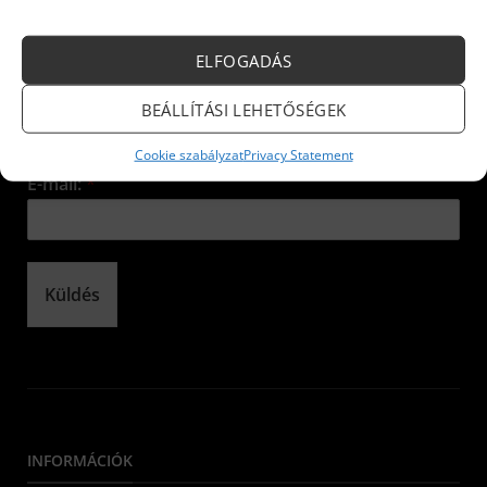
Iratkozzon fel hírlevelünkre!
ELFOGADÁS
Név:
*
BEÁLLÍTÁSI LEHETŐSÉGEK
Cookie szabályzat
Privacy Statement
E-mail:
*
Küldés
INFORMÁCIÓK