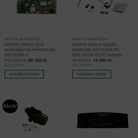
ARISTON ALKATRÉSZEK
ARISTON ALKATRÉSZEK
Ariston Genus One
Ariston Genus Gyújtó
vezérlőpanel elektronika
elektróda 65116556-03
65116545-5
(65116556-01/02 helyett)
Original
Current
Original
Current
113 620
Ft
89 760
Ft
16 511
Ft
14 990
Ft
price
price
price
price
Készleten
Készleten
was:
is:
was:
is:
113
89
16
14
KOSÁRBA TESZEM
KOSÁRBA TESZEM
620 Ft.
760 Ft.
511 Ft.
990 Ft.
Akció!