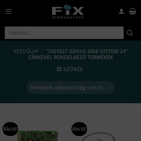
Skip
to
content
Keresés
a
következőre:
KEZDŐLAP
/
“3301027 GENUS ONE SYSTEM 24”
CÍMKÉVEL RENDELKEZŐ TERMÉKEK
SZŰRÉS
Akció!
Akció!