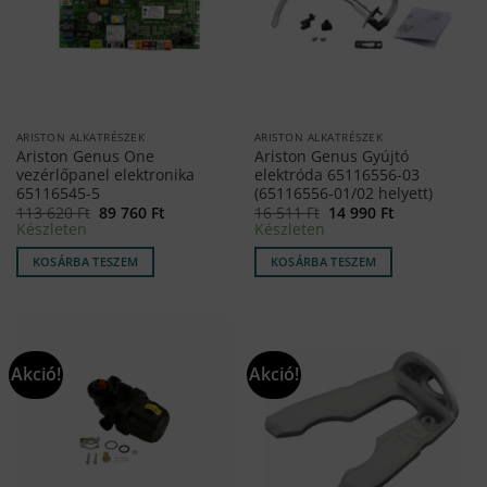
ARISTON ALKATRÉSZEK
ARISTON ALKATRÉSZEK
Ariston Genus One
Ariston Genus Gyújtó
vezérlőpanel elektronika
elektróda 65116556-03
65116545-5
(65116556-01/02 helyett)
Original
Current
Original
Current
113 620
Ft
89 760
Ft
16 511
Ft
14 990
Ft
price
price
price
price
Készleten
Készleten
was:
is:
was:
is:
113
89
16
14
KOSÁRBA TESZEM
KOSÁRBA TESZEM
620 Ft.
760 Ft.
511 Ft.
990 Ft.
Akció!
Akció!