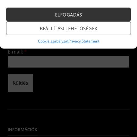
Iratkozzon fel hírlevelünkre!
ELFOGADÁS
Név:
*
BEÁLLÍTÁSI LEHETŐSÉGEK
Cookie szabályzat
Privacy Statement
E-mail:
*
Küldés
INFORMÁCIÓK