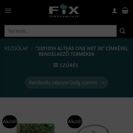
Skip
to
content
Keresés
a
következőre:
KEZDŐLAP
/
“3301059 ALTEAS ONE NET 30” CÍMKÉVEL
RENDELKEZŐ TERMÉKEK
SZŰRÉS
Akció!
Akció!