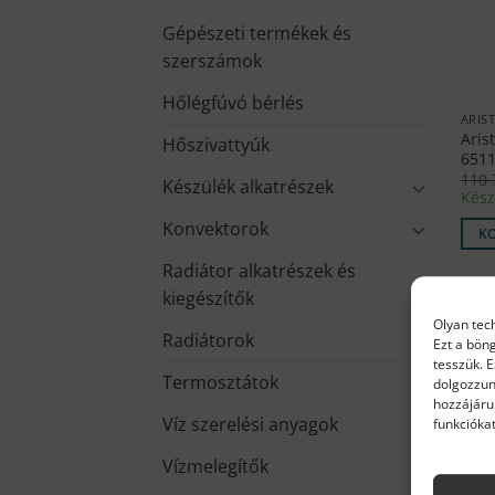
Gépészeti termékek és
szerszámok
Hőlégfúvó bérlés
ARIS
Aris
Hőszivattyúk
6511
110
Készülék alkatrészek
Kész
Konvektorok
K
Radiátor alkatrészek és
kiegészítők
Olyan tec
Radiátorok
Ezt a bön
tesszük. 
Termosztátok
dolgozzun
hozzájáru
Víz szerelési anyagok
funkciókat
Vízmelegítők