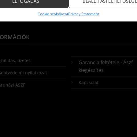
ELFOGADÁS
BEÁLLÍTÁSI LEHETŐSÉG
Cookie szabályzat
Privacy Statement
FORMÁCIÓK
zállítás, fizetés
Garancia feltétele - Ászf
kiegészítés
Adatvédelmi nyilatkozat
Kapcsolat
Áruházi ÁSZF