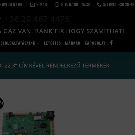
LKOVICH ÚT 66.
E-MAIL
H-P: 07:00 - 15:30
SZERVIZ: +36 20 4
+36 20 467 4475
 GÁZ VAN, RÁNK FIX HOGY SZÁMÍTHAT!
SZOLGÁLTATÁSAINK
LETÖLTÉS
MÁRKÁK
KAPCSOLAT
I 22.3” CÍMKÉVEL RENDELKEZŐ TERMÉKEK
ó!