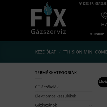
Skip
1238 BP., GRASSA
to
content
HA
WEBSHOP
KEZDŐLAP
/
“THISION MINI COMB
TERMÉKKATEGÓRIÁK
Akci
CO érzékelők
Elektromos készülékek
Gázkazánok