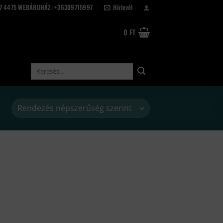
67 4475 WEBÁRUHÁZ: +36309715997
Hírlevél
0
FT
Keresés
a
következőre: