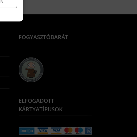
EK
FOGYASZTÓBARÁT
ELFOGADOTT
KÁRTYATÍPUSOK