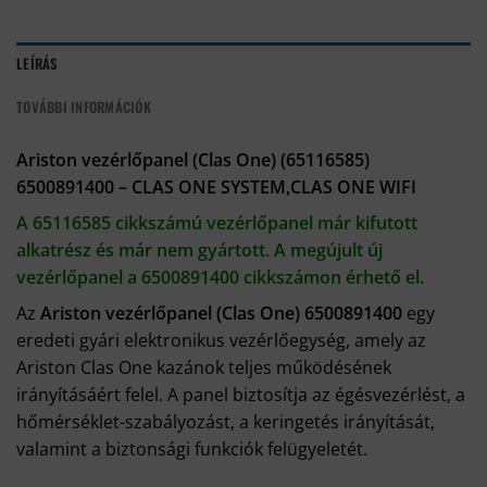
LEÍRÁS
TOVÁBBI INFORMÁCIÓK
Ariston vezérlőpanel (Clas One) (65116585)
6500891400 – CLAS ONE SYSTEM,CLAS ONE WIFI
A 65116585 cikkszámú vezérlőpanel már kifutott
alkatrész és már nem gyártott. A megújult új
vezérlőpanel a 6500891400 cikkszámon érhető el.
Az
Ariston vezérlőpanel (Clas One) 6500891400
egy
eredeti gyári elektronikus vezérlőegység, amely az
Ariston Clas One kazánok teljes működésének
irányításáért felel. A panel biztosítja az égésvezérlést, a
hőmérséklet-szabályozást, a keringetés irányítását,
valamint a biztonsági funkciók felügyeletét.