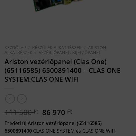
KEZDŐLAP
/
KÉSZÜLÉK ALKATRÉSZEK
/
ARISTON
ALKATRÉSZEK
/
VEZÉRLŐPANEL, KIJELZŐPANEL
Ariston vezérlőpanel (Clas One)
(65116585) 6500891400 – CLAS ONE
SYSTEM,CLAS ONE WIFI
Original
Current
111 500
86 970
Ft
Ft
price
price
Eredeti új
Ariston vezérlőpanel (65116585)
was:
is:
6500891400
CLAS ONE SYSTEM és CLAS ONE WIFI
111
86