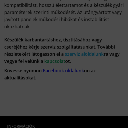
kompatibilitást, hosszú élettartamot és a készülék gyári
paraméterek szerinti működését. Az utángyártott vagy
javított panelek működési hibákat és instabilitást
okozhatnak.
Készülék karbantartáshoz, tisztításához vagy
cseréjéhez kérje szerviz szolgáltatásunkat. További
részletekért látogasson el a
szerviz aloldalunk
ra vagy
vegye fel velünk a
kapcsolat
ot.
Kövesse nyomon
Facebook oldalunk
on az
aktualitásokat.
INFORMÁCIÓK