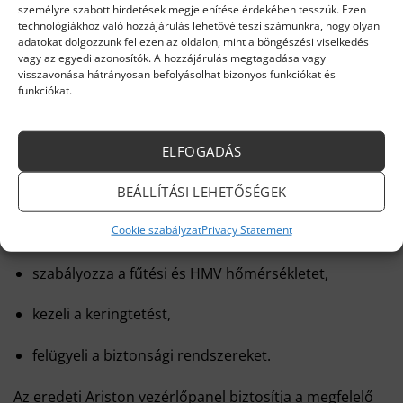
személyre szabott hirdetések megjelenítése érdekében tesszük. Ezen
technológiákhoz való hozzájárulás lehetővé teszi számunkra, hogy olyan
Stabil, biztonságos működés
adatokat dolgozzunk fel ezen az oldalon, mint a böngészési viselkedés
vagy az egyedi azonosítók. A hozzájárulás megtagadása vagy
visszavonása hátrányosan befolyásolhat bizonyos funkciókat és
Régi cikkszám:
65116585
funkciókat.
Új cikkszám:
6500891400
ELFOGADÁS
Felhasználási terület
A kazán központi elektronikai egysége, amely:
BEÁLLÍTÁSI LEHETŐSÉGEK
Cookie szabályzat
Privacy Statement
vezérli a gyújtást és az égést,
szabályozza a fűtési és HMV hőmérsékletet,
kezeli a keringtetést,
felügyeli a biztonsági rendszereket.
Az eredeti Ariston vezérlőpanel biztosítja a megfelelő