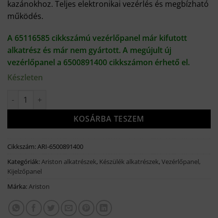
kazánokhoz. Teljes elektronikai vezérlés és megbízható
500 Ft.
970 Ft.
működés.
A 65116585 cikkszámú vezérlőpanel már kifutott
alkatrész és már nem gyártott. A megújult új
vezérlőpanel a 6500891400 cikkszámon érhető el.
Készleten
Ariston vezérlőpanel (Clas One) (65116585) 6500891400 - CLA
KOSÁRBA TESZEM
Cikkszám:
ARI-6500891400
Kategóriák:
Ariston alkatrészek
,
Készülék alkatrészek
,
Vezérlőpanel,
Kijelzőpanel
Márka:
Ariston