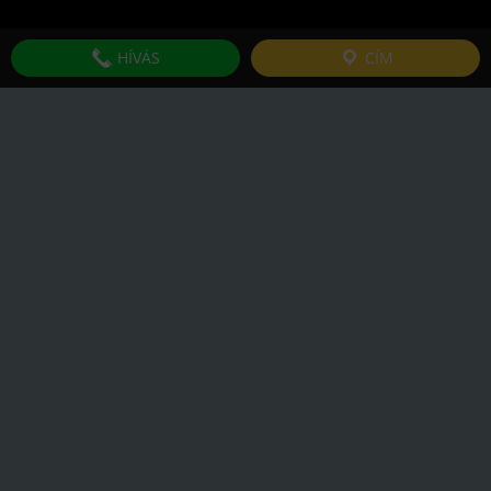
INFORMÁCIÓK
HÍVÁS
CÍM
Szállítás, fizetés
Garancia feltétele -
Ászf kiegészítés
Adatvédelmi nyilatkozat
Kapcsolat
Áruházi ÁSZF
FOGYASZTÓBARÁT