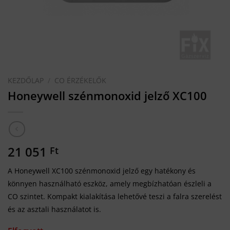
KEZDŐLAP
/
CO ÉRZÉKELŐK
Honeywell szénmonoxid jelző XC100
21 051
Ft
A Honeywell XC100 szénmonoxid jelző egy hatékony és
könnyen használható eszköz, amely megbízhatóan észleli a
CO szintet. Kompakt kialakítása lehetővé teszi a falra szerelést
és az asztali használatot is.