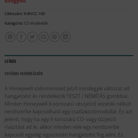
Elfogyott
Cikkszám:
9-8HCC-100
Kategória:
CO érzékelők
LEÍRÁS
TOVÁBBI INFORMÁCIÓK
A Honeywell szénmonoxid jelző mindegyik változat ad
hangjelzést és rendelkezik TESZT / NÉMÍTÁS gombbal.
Minden Honeywell X-sorozatú vészjelző vezeték nélküli
rendszerbe kapcsolható egy csatlakozómodullal. Ez azt
jelenti, hogy ha egy X-sorozatú CO- vagy tűzjelző
riasztást ad le, akkor minden vele egy rendszerbe
kapcsolt egység úgyszintén hangjelzést fog adni. Ez