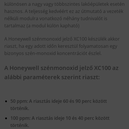
különösen a nagy vagy többszintes lakóépületek esetén
hasznos. A teljesség kedvéért ez az útmutató a vezeték
nélküli modulra vonatkozó néhány tudnivalót is
tartalmaz (a modul külön kapható)
A
Honeywell szénmonoxid jelző XC100
készülék akkor
riaszt, ha egy adott időn keresztül folyamatosan egy
bizonyos szén-monoxid koncentrációt észlel.
A Honeywell szénmonoxid jelző XC100 az
alábbi paraméterek szerint riaszt:
50 ppm: A riasztás ideje 60 és 90 perc között
történik.
100 ppm: A riasztás ideje 10 és 40 perc között
történik.