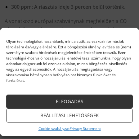
300 ppm: A riasztás ideje 3 percen belül történik.
A vonatkozó európai szabványnak megfelelően a CO
vészjelző riasztásait a szén-monoxid koncentráció
jelenlétének időtartama határozza meg. Ez biztosítja,
Olyan technológiákat használunk, mint a sütik, az eszközinformációk
hogy a riasztás bekapcsoljon, ha időközben veszélyes
tárolására és/vagy elérésére. Ezt a böngészési élmény javítása és (nem)
CO-szint alakul ki, és azonnali beavatkozás szükséges,
személyre szabott hirdetések megjelenítése érdekében tesszük. Ezen
technológiákhoz való hozzájárulás lehetővé teszi számunkra, hogy olyan
de megakadályozza, hogy az ideiglenesen észlelt
adatokat dolgozzunk fel ezen az oldalon, mint a böngészési viselkedés
alacsony CO-szintek (pl. cigarettafüst miatt) téves
vagy az egyedi azonosítók. A hozzájárulás megtagadása vagy
riasztást generáljanak. Azért nevezzük ezeket a
visszavonása hátrányosan befolyásolhat bizonyos funkciókat és
funkciókat.
készülékeket vészjelzőknek, mert a szén-monoxid
veszélyessé váló mértékben és ideig való jelenlétére
figyelmeztetnek. Az EN50291 szabványnak tanúsítottan
ELFOGADÁS
megfelelő X-sorozatú Honeywell vészjelzők mindig
időben jeleznek de sosem túl korán. A készülék
BEÁLLÍTÁSI LEHETŐSÉGEK
riasztását minden esetben komolyan kell venni!
Cookie szabályzat
Privacy Statement